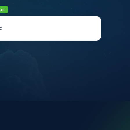
ter
o