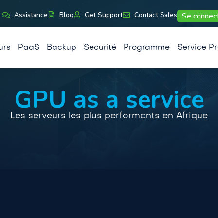
Assistance
Blog
Get Support
Contact Sales
Se connec
urs
PaaS
Backup
Securité
Programme
Service Pr
GPU as a service
Les serveurs les plus performants en Afrique