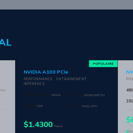
AL
NVIDIA A100 PCIe
NV
PERFORMANCE · ENTRAÎNEMENT ·
POL
INFÉRENCE
48
DTH
80GB HBM2e
2.0 TB/s
VRAM
BANDWIDTH
35
400W
NVLink
TDP
Multi-GPU
$
$1.4300
/ heure
DI