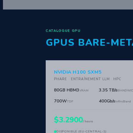
CATALOGUE GPU
GPUS BARE-MET
NVIDIA H100 SXM5
PHARE · ENTRAÎNEMENT LLM · HPC
80GB HBM3
3.35 TB/s
VRAM
BANDWI
700W
400Gb/s
TDP
InfiniBand
$3.2900
/ heure
DISPONIBLE (EU-CENTRAL-1)