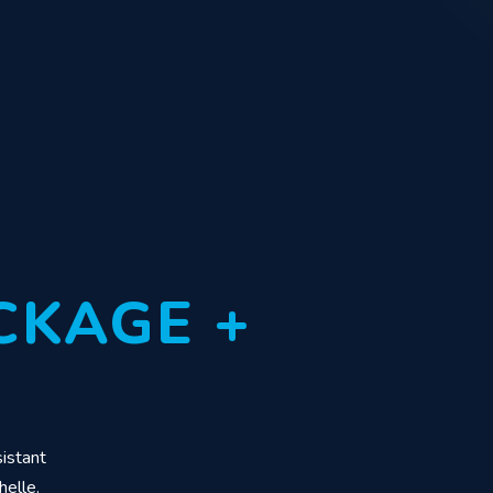
CKAGE +
istant
helle.