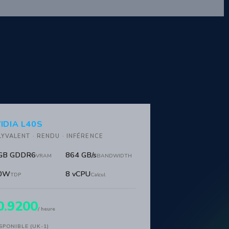
IDIA L40S
YVALENT · RENDU · INFÉRENCE
GB GDDR6
864 GB/s
VRAM
BANDWIDTH
0W
8 vCPU
TDP
Calcul
0.9200
/ heure
SPONIBLE (UK-1)