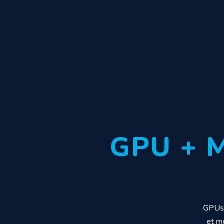
GPU + 
GPUs 
et mé