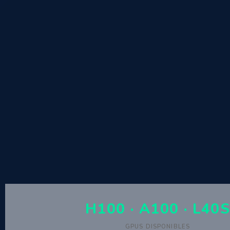
H100 · A100 · L40
GPUS DISPONIBLES