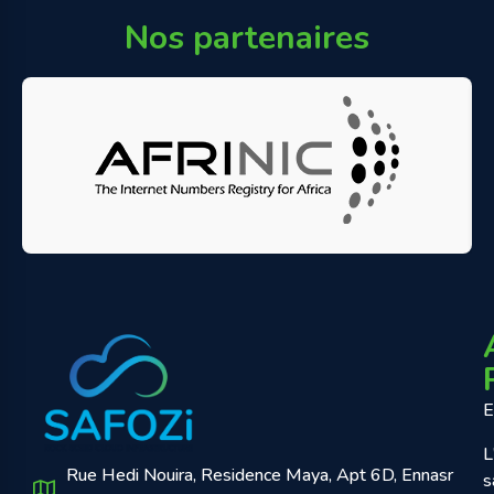
Nos partenaires
E
L
Rue Hedi Nouira, Residence Maya, Apt 6D, Ennasr
s