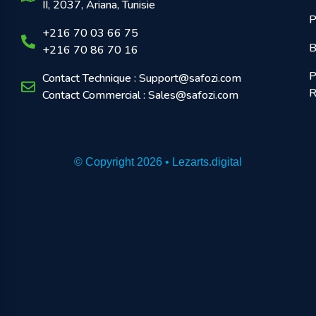
II, 2037, Ariana, Tunisie
P
+216 70 03 66 75
B
+216 70 86 70 16
P
Contact Technique : Support@safozi.com
R
Contact Commercial : Sales@safozi.com
© Copyright 2026 • Lezarts.digital