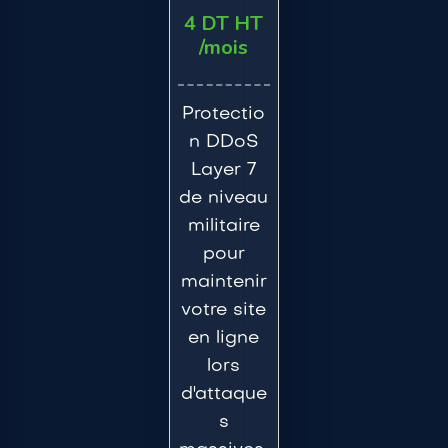
4 DT HT
/mois
Protectio
n DDoS
Layer 7
de niveau
militaire
pour
maintenir
votre site
en ligne
lors
d'attaque
s