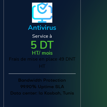
Antivirus
Service à
5 DT
HT/ mois
Frais de mise en place 49 DNT
HT
Bandwidth Protection
99.90% Uptime SLA
Data center: la Kasbah, Tunis