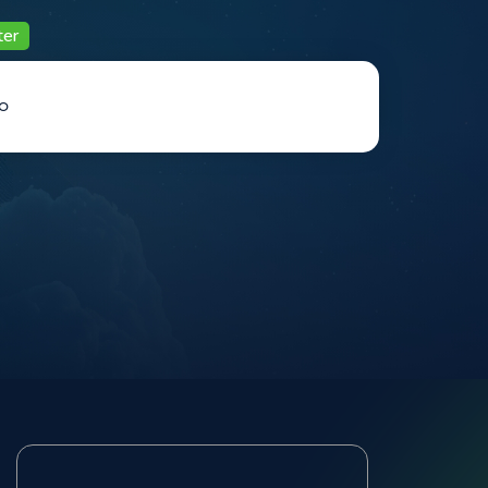
ter
o