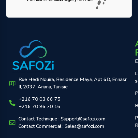
E
L
Rue Hedi Nouira, Residence Maya, Apt 6D, Ennasr
s
II, 2037, Ariana, Tunisie
P
+216 70 03 66 75
B
+216 70 86 70 16
P
Contact Technique : Support@safozi.com
R
Contact Commercial : Sales@safozi.com