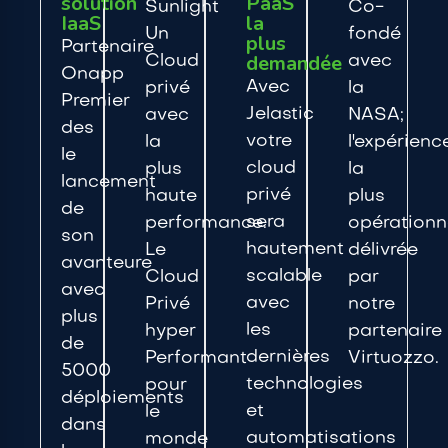
solution
PaaS
Sunlight
Co-
IaaS
la
Un
fondé
plus
Partenaire
demandée
Cloud
avec
Onapp
Avec
privé
la
Premier
Jelastic
avec
NASA;
des
votre
la
l'expérienc
le
cloud
plus
la
lancement
privé
haute
plus
de
sera
performance.
opérationn
son
hautement
Le
délivrée
avanteure
scalable
Cloud
par
avec
avec
Privé
notre
plus
les
hyper
partenaire
de
dernières
Performant
Virtuozzo.
5000
technologies
pour
déploiements
et
le
dans
automatisations
monde