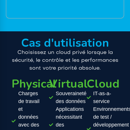
Cas d'utilisation
Choisissez un cloud privé lorsque la
sécurité, le contrôle et les performances
sont votre priorité absolue.
Physical
Virtual
Cloud
Charges
Souveraineté
IT-as-a-
de travail
des données
service
et
Applications
Environnement
données
nécessitant
de test /
avec des
des
développement