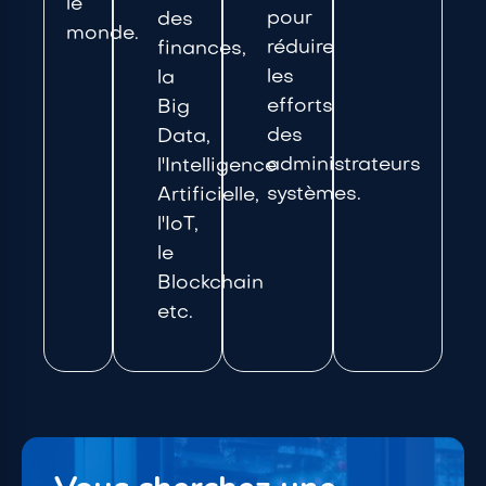
le
pour
des
monde.
réduire
finances,
les
la
efforts
Big
des
Data,
administrateurs
l'Intelligence
systèmes.
Artificielle,
l'IoT,
le
Blockchain
etc.