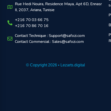
Rue Hedi Nouira, Residence Maya, Apt 6D, Ennasr
s
II, 2037, Ariana, Tunisie
P
+216 70 03 66 75
B
+216 70 86 70 16
P
Contact Technique : Support@safozi.com
R
Contact Commercial : Sales@safozi.com
© Copyright 2026 • Lezarts.digital