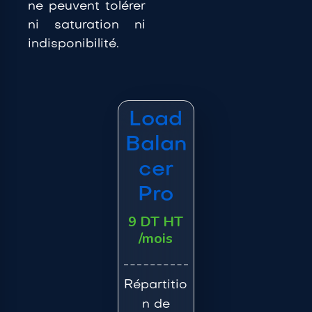
ne peuvent tolérer
ni saturation ni
indisponibilité.
Load
Balan
cer
Pro
9 DT HT
/mois
Répartitio
n de