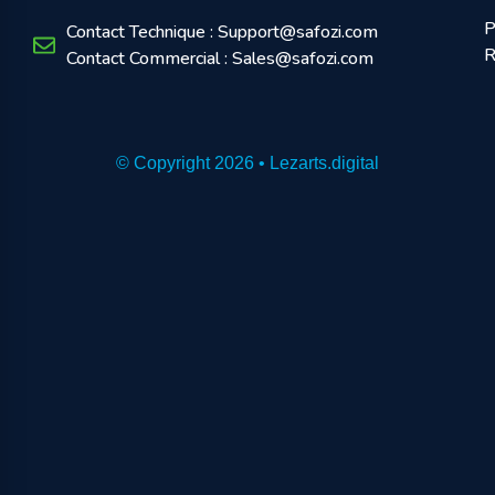
P
Contact Technique : Support@safozi.com
R
Contact Commercial : Sales@safozi.com
© Copyright 2026 • Lezarts.digital