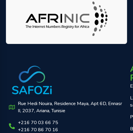
E
L
Rue Hedi Nouira, Residence Maya, Apt 6D, Ennasr
s
II, 2037, Ariana, Tunisie
P
+216 70 03 66 75
B
+216 70 86 70 16