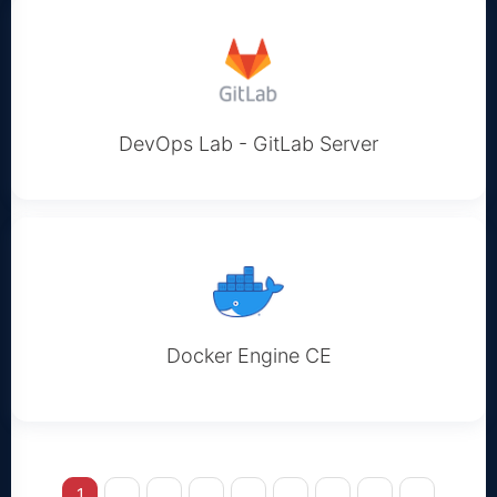
DevOps Lab - GitLab Server
Docker Engine CE
1
2
3
4
5
6
7
8
»