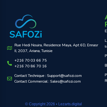
E
L
Rue Hedi Nouira, Residence Maya, Apt 6D, Ennasr
s
II, 2037, Ariana, Tunisie
P
+216 70 03 66 75
B
+216 70 86 70 16
P
Contact Technique : Support@safozi.com
R
Contact Commercial : Sales@safozi.com
© Copyright 2026 • Lezarts.digital