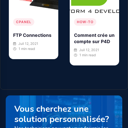
HOW-TO
PLESK
Comment crée un
Sites Web et
compte sur P4D
Domaines
Juil 12, 2021
Juil 09, 2021
1 min read
1 min read
Vous cherchez une
solution personnalisée?