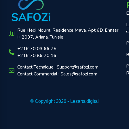
E
L
Rue Hedi Nouira, Residence Maya, Apt 6D, Ennasr
s
II, 2037, Ariana, Tunisie
P
+216 70 03 66 75
B
+216 70 86 70 16
P
Contact Technique : Support@safozi.com
R
Contact Commercial : Sales@safozi.com
© Copyright 2026 • Lezarts.digital